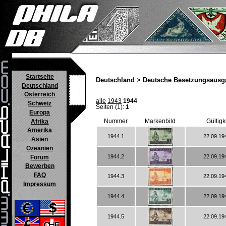
Startseite
Deutschland
>
Deutsche Besetzungsausg
Deutschland
Österreich
alle
1943
1944
Schweiz
Seiten (1):
1
Europa
Nummer
Markenbild
Gültigk
Afrika
Amerika
1944.1
22.09.19
Asien
Ozeanien
1944.2
22.09.19
Forum
Bewerben
FAQ
1944.3
22.09.19
Impressum
1944.4
22.09.19
1944.5
22.09.19