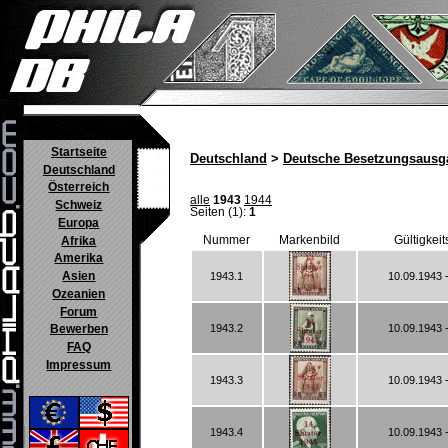
Startseite
Deutschland
>
Deutsche Besetzungsausg
Deutschland
Österreich
alle
1943
1944
Schweiz
Seiten (1):
1
Europa
Nummer
Markenbild
Gültigkei
Afrika
Amerika
Asien
1943.1
10.09.1943 
Ozeanien
Forum
1943.2
10.09.1943 
Bewerben
FAQ
Impressum
1943.3
10.09.1943 
1943.4
10.09.1943 