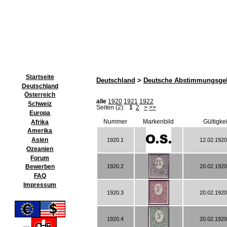
Startseite
Deutschland
>
Deutsche Abstimmungsgeb
Deutschland
Österreich
alle
1920
1921
1922
Schweiz
Seiten (2):
1
2
>
>>
Europa
Nummer
Markenbild
Gültigke
Afrika
Amerika
Asien
1920.1
12.02.1920
Ozeanien
Forum
1920.2
20.02.1920
Bewerben
FAQ
Impressum
1920.3
20.02.1920
1920.4
20.02.1920