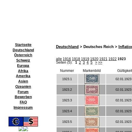
Startseite
Deutschland
> Deutsches Reich >
Inflatio
Deutschland
Österreich
alle
1916
1918
1919
1920
1921
1922
1923
Schweiz
Seiten (5):
1
2
3
4
5
>
>>
Europa
Nummer
Markenbild
Gültigkei
Afrika
Amerika
1923.1
02.01.1923 
Asien
Ozeanien
1923.2
02.01.1923 
Forum
Bewerben
1923.3
02.01.1923 
FAQ
Impressum
1923.4
02.01.1923 
1923.5
02.01.1923 