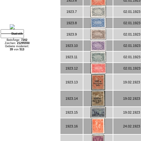
1923.6
02.01.1923 
1923.7
02.01.1923 
1923.8
02.01.1923 
Statistik
1923.9
02.01.1923 
BeitrÃ¤ge:
7202
Zeichen:
21295550
1923.10
02.01.1923 
Gebiete moderiert:
39
von
513
1923.11
02.01.1923 
1923.12
02.01.1923 
1923.13
19.02.1923 
1923.14
19.02.1923 
1923.15
19.02.1923 
1923.16
24.02.1923 