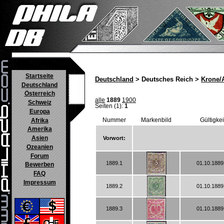
Startseite
Deutschland
> Deutsches Reich >
Krone/
Deutschland
Österreich
alle
1889
1900
Schweiz
Seiten (1):
1
Europa
Nummer
Markenbild
Gültigke
Afrika
Amerika
Asien
Vorwort:
Ozeanien
Forum
1889.1
01.10.1889
Bewerben
FAQ
Impressum
1889.2
01.10.1889
1889.3
01.10.1889