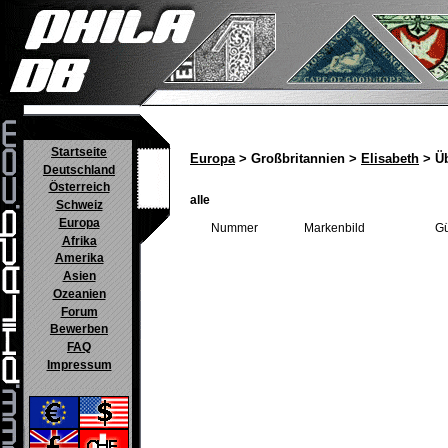
Startseite
Europa
> Großbritannien >
Elisabeth
> Üb
Deutschland
Österreich
alle
Schweiz
Europa
Nummer
Markenbild
Gü
Afrika
Amerika
Asien
Ozeanien
Forum
Bewerben
FAQ
Impressum