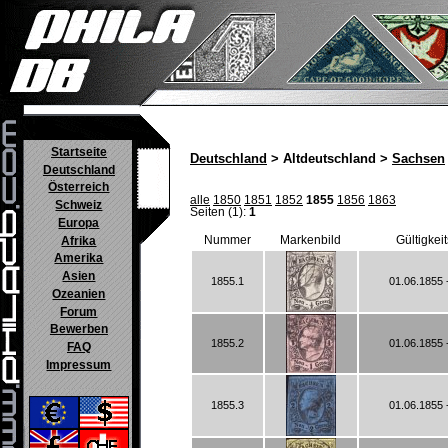
Startseite
Deutschland
> Altdeutschland >
Sachsen
Deutschland
Österreich
alle
1850
1851
1852
1855
1856
1863
Schweiz
Seiten (1):
1
Europa
Nummer
Markenbild
Gültigkei
Afrika
Amerika
Asien
1855.1
01.06.1855 
Ozeanien
Forum
Bewerben
1855.2
01.06.1855 
FAQ
Impressum
1855.3
01.06.1855 