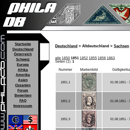
Startseite
Deutschland
> Altdeutschland >
Sachsen
Deutschland
Österreich
alle
1850
1851
1852
1855
1856
1863
Schweiz
Seiten (1):
1
Europa
Nummer
Markenbild
Gültigkeits
Afrika
Amerika
Asien
1851.1
01.08.1851 - 
Ozeanien
Forum
Bewerben
FAQ
1851.2
01.08.1851 - 
Impressum
1851.3
01.08.1851 - 