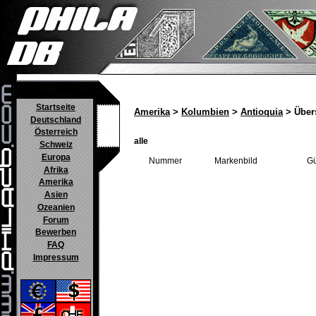
Startseite
Amerika
>
Kolumbien
>
Antioquia
> Über
Deutschland
Österreich
alle
Schweiz
Europa
Nummer
Markenbild
Gü
Afrika
Amerika
Asien
Ozeanien
Forum
Bewerben
FAQ
Impressum