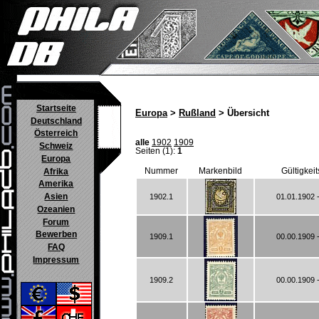
Startseite
Europa
>
Rußland
> Übersicht
Deutschland
Österreich
alle
1902
1909
Schweiz
Seiten (1):
1
Europa
Nummer
Markenbild
Gültigkei
Afrika
Amerika
Asien
1902.1
01.01.1902 
Ozeanien
Forum
Bewerben
1909.1
00.00.1909 
FAQ
Impressum
1909.2
00.00.1909 