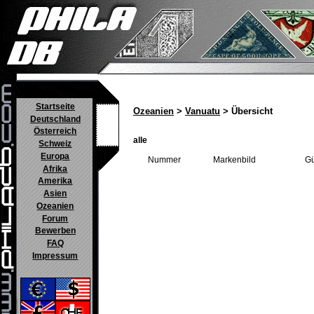
Startseite
Ozeanien
>
Vanuatu
> Übersicht
Deutschland
Österreich
alle
Schweiz
Europa
Nummer
Markenbild
Gü
Afrika
Amerika
Asien
Ozeanien
Forum
Bewerben
FAQ
Impressum