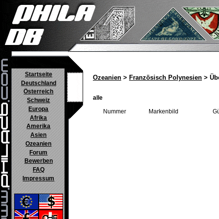
Startseite
Ozeanien
>
Französisch Polynesien
> Übe
Deutschland
Österreich
alle
Schweiz
Europa
Nummer
Markenbild
Gü
Afrika
Amerika
Asien
Ozeanien
Forum
Bewerben
FAQ
Impressum