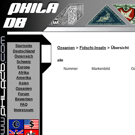
Startseite
Ozeanien
>
Fidschi-Inseln
> Übersicht
Deutschland
Österreich
alle
Schweiz
Europa
Nummer
Markenbild
Gü
Afrika
Amerika
Asien
Ozeanien
Forum
Bewerben
FAQ
Impressum