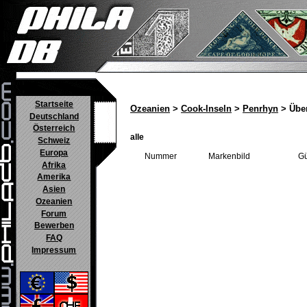
Startseite
Ozeanien
>
Cook-Inseln
>
Penrhyn
> Über
Deutschland
Österreich
alle
Schweiz
Europa
Nummer
Markenbild
Gü
Afrika
Amerika
Asien
Ozeanien
Forum
Bewerben
FAQ
Impressum