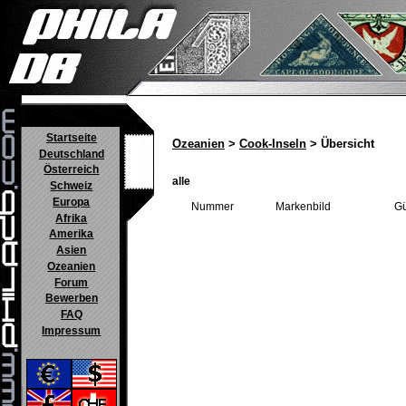
Startseite
Ozeanien
>
Cook-Inseln
> Übersicht
Deutschland
Österreich
alle
Schweiz
Europa
Nummer
Markenbild
Gü
Afrika
Amerika
Asien
Ozeanien
Forum
Bewerben
FAQ
Impressum