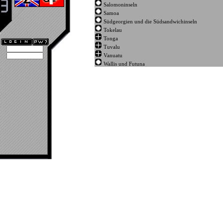
Salomoninseln
Samoa
Südgeorgien und die Südsandwichinseln
Tokelau
Tonga
Tuvalu
Vanuatu
Wallis und Futuna