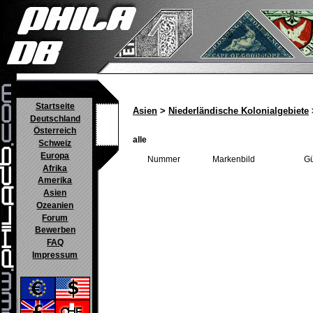
Startseite
Asien
>
Niederländische Kolonialgebiete
Deutschland
Österreich
alle
Schweiz
Europa
Nummer
Markenbild
Gü
Afrika
Amerika
Asien
Ozeanien
Forum
Bewerben
FAQ
Impressum