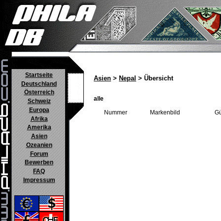
Startseite
Asien
>
Nepal
> Übersicht
Deutschland
Österreich
alle
Schweiz
Europa
Nummer
Markenbild
Gü
Afrika
Amerika
Asien
Ozeanien
Forum
Bewerben
FAQ
Impressum