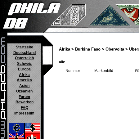
Startseite
Afrika
>
Burkina Faso
>
Obervolta
> Übers
Deutschland
Österreich
alle
Schweiz
Europa
Nummer
Markenbild
Gü
Afrika
Amerika
Asien
Ozeanien
Forum
Bewerben
FAQ
Impressum