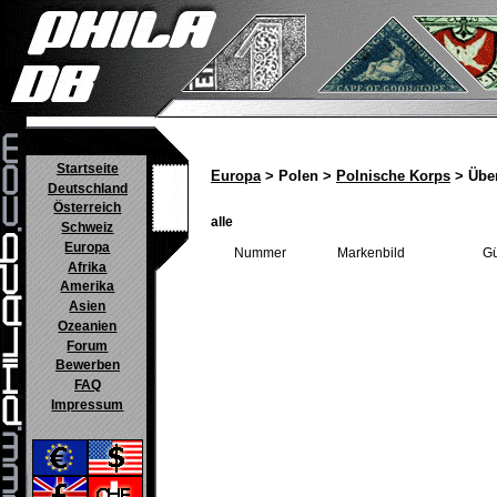
Startseite
Europa
> Polen >
Polnische Korps
> Über
Deutschland
Österreich
alle
Schweiz
Europa
Nummer
Markenbild
Gü
Afrika
Amerika
Asien
Ozeanien
Forum
Bewerben
FAQ
Impressum