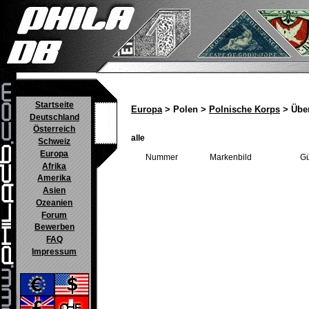
Startseite
Europa
> Polen >
Polnische Korps
> Über
Deutschland
Österreich
alle
Schweiz
Europa
Nummer
Markenbild
Gü
Afrika
Amerika
Asien
Ozeanien
Forum
Bewerben
FAQ
Impressum