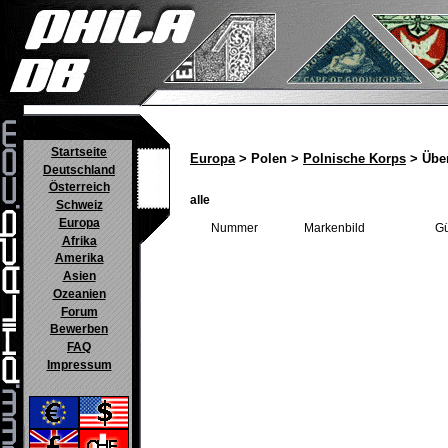
Startseite
Europa
> Polen >
Polnische Korps
> Über
Deutschland
Österreich
alle
Schweiz
Europa
Nummer
Markenbild
Gü
Afrika
Amerika
Asien
Ozeanien
Forum
Bewerben
FAQ
Impressum