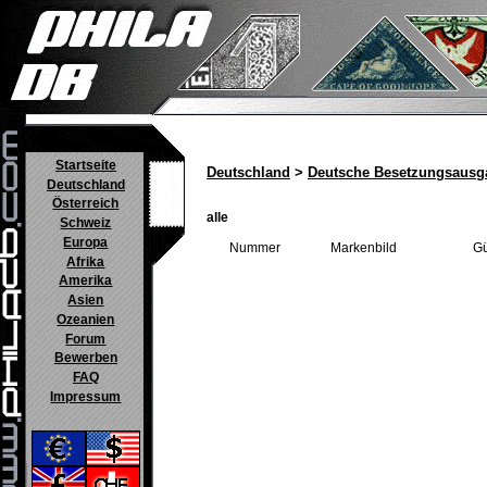
Startseite
Deutschland
>
Deutsche Besetzungsausg
Deutschland
Österreich
alle
Schweiz
Europa
Nummer
Markenbild
Gü
Afrika
Amerika
Asien
Ozeanien
Forum
Bewerben
FAQ
Impressum