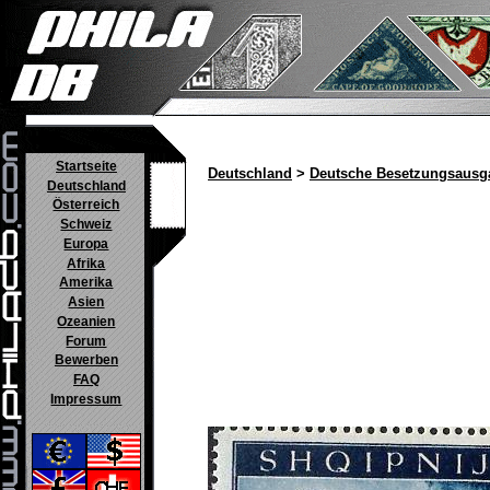
Startseite
Deutschland
>
Deutsche Besetzungsausg
Deutschland
Österreich
Schweiz
Europa
Afrika
Amerika
Asien
Ozeanien
Forum
Bewerben
FAQ
Impressum