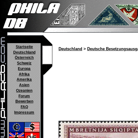
Startseite
Deutschland
>
Deutsche Besetzungsausg
Deutschland
Österreich
Schweiz
Europa
Afrika
Amerika
Asien
Ozeanien
Forum
Bewerben
FAQ
Impressum