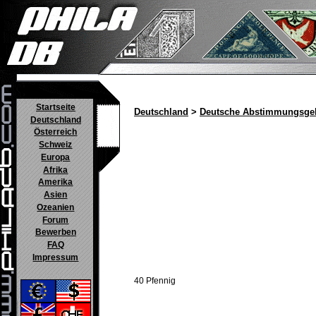
Startseite
Deutschland
>
Deutsche Abstimmungsgeb
Deutschland
Österreich
Schweiz
Europa
Afrika
Amerika
Asien
Ozeanien
Forum
Bewerben
FAQ
Impressum
40 Pfennig