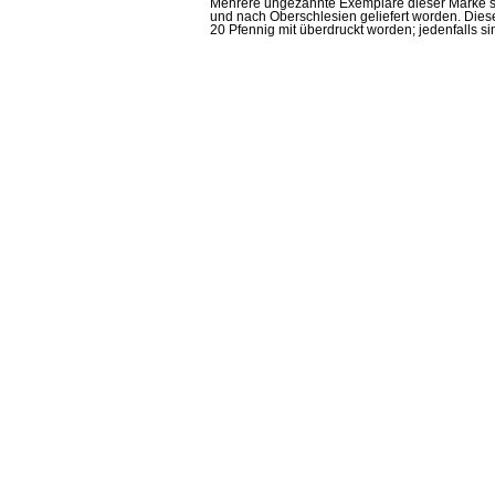
Mehrere ungezähnte Exemplare dieser Marke sin
und nach Oberschlesien geliefert worden. Dies
20 Pfennig mit überdruckt worden; jedenfalls 