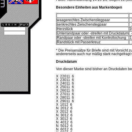
Besondere Einheiten aus Markenbogen
waagerechtes Zwischenstegpaar
senkrechtes Zwischenstegpaar
Herzstück
1
Unterrandpaar oder -streifen mit Druckdatum
Randpaar oder -streifen mit Kontrollochung
1
Randstück mit Passerkreuz
* Die Preisansätze für Briefe sind mit Vorsicht
andererseits auch nur mäßig stark nachgefragt 
Druckdatum
Von dieser Marke sind bisher an Druckdaten be
X 22011 6
X 23011 6
X 24011 6
X 25011 6
X 26011 6
X 27011 6
X 28011 6
X 29011 6
X 1012 6
N 2012 6
X 2012 6
N 3012 6
X 3012 6
N 4012 6
N 5012 6
N 6012 6