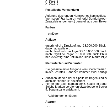
X 8012 6
X 9012 6
Postalische Verwendung
Aufgrund des runden Nennwertes kommt diese Ma
"normalen" Frankaturen keinerlei Sonderbewert
Zusatzleistungen usw.) generell aus dem Bewert
Farben
-- einfügen --
Auflage
ursprüngliche Druckauflage: 18.000.000 Stück
davon ausgeliefert:
nach Handbuch der Arge OS: 16.000.000 Stück
nach Rayall de Ragan: 10.000.000 Stück. Ob in 
berücksichtigt sind, ist unklar. Diese Marke ist
Plattenfehler und Varianten
Die gesamte erste Ausgabe von Oberschlesien i
in der Schraffur. Daneben kommen zwei häufige
Auf allen Marken der 9. Spalte im Bogen sind n
auch als "hohes H" bezeichnet.
Ferner fehlt allen Marken der 5. Spalte im Bo
Solche Marken verdienen etwa doppelte Bewert
5. Bogenspalte entstammt.
-- Abbildungen einfügen --
Abarten