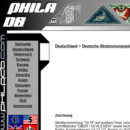
Startseite
Deutschland
>
Deutsche Abstimmungsgeb
Deutschland
Österreich
Schweiz
Europa
Afrika
Amerika
Asien
Ozeanien
Forum
Bewerben
FAQ
Impressum
Zeichnung
Wertbezeichnung "20 Pf" auf weißem Oval, u
Schriftbänder "OBER / SCHLESIEN" sowie rechts
Farbe. Kammzähnung 14:13 1/2. Bogen zu (5x5