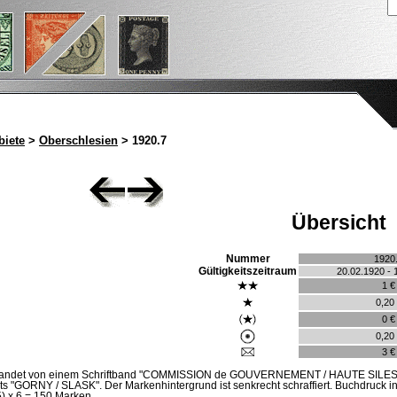
iete
>
Oberschlesien
> 1920.7
Übersicht
Nummer
1920
Gültigkeitszeitraum
20.02.1920 - 
1 €
0,20
0 €
0,20
3 €
mrandet von einem Schriftband "COMMISSION de GOUVERNEMENT / HAUTE SILESIE
 "GORNY / SLASK". Der Markenhintergrund ist senkrecht schraffiert. Buchdruck in
) x 6 = 150 Marken.