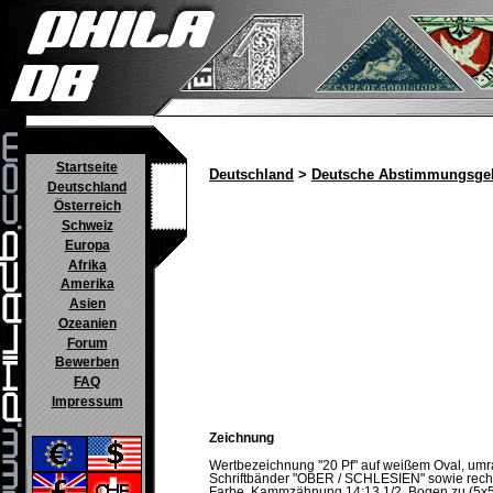
Startseite
Deutschland
>
Deutsche Abstimmungsgeb
Deutschland
Österreich
Schweiz
Europa
Afrika
Amerika
Asien
Ozeanien
Forum
Bewerben
FAQ
Impressum
Zeichnung
Wertbezeichnung "20 Pf" auf weißem Oval, u
Schriftbänder "OBER / SCHLESIEN" sowie rechts
Farbe. Kammzähnung 14:13 1/2. Bogen zu (5x5