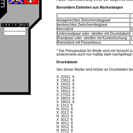
Besondere Einheiten aus Markenbogen
waagerechtes Zwischenstegpaar
senkrechtes Zwischenstegpaar
Herzstück
1
Unterrandpaar oder -streifen mit Druckdatum
Randpaar oder -streifen mit Kontrollochung
1
Randstück mit Passerkreuz
* Die Preisansätze für Briefe sind mit Vorsicht
andererseits auch nur mäßig stark nachgefragt 
Druckdatum
Von dieser Marke sind bisher an Druckdaten be
X 22011 6
X 23011 6
X 24011 6
X 25011 6
X 26011 6
X 27011 6
X 28011 6
X 29011 6
X 1012 6
N 2012 6
X 2012 6
N 3012 6
X 3012 6
N 4012 6
N 5012 6
N 6012 6