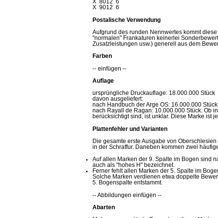
X 8012 6
X 9012 6
Postalische Verwendung
Aufgrund des runden Nennwertes kommt diese Ma
"normalen" Frankaturen keinerlei Sonderbewert
Zusatzleistungen usw.) generell aus dem Bewert
Farben
-- einfügen --
Auflage
ursprüngliche Druckauflage: 18.000.000 Stück
davon ausgeliefert:
nach Handbuch der Arge OS: 16.000.000 Stück
nach Rayall de Ragan: 10.000.000 Stück. Ob in 
berücksichtigt sind, ist unklar. Diese Marke ist
Plattenfehler und Varianten
Die gesamte erste Ausgabe von Oberschlesien i
in der Schraffur. Daneben kommen zwei häufige
Auf allen Marken der 9. Spalte im Bogen sind n
auch als "hohes H" bezeichnet.
Ferner fehlt allen Marken der 5. Spalte im Bo
Solche Marken verdienen etwa doppelte Bewert
5. Bogenspalte entstammt.
-- Abbildungen einfügen --
Abarten