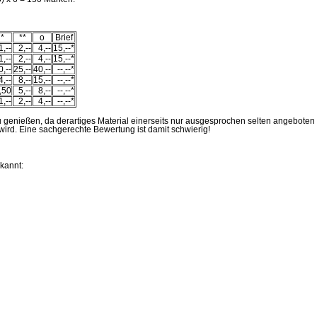
*
**
o
Brief
1,--
2,--
4,--
15,--*
1,--
2,--
4,--
15,--*
0,--
25,--
40,--
--,--*
4,--
8,--
15,--
--,--*
,50
5,--
8,--
--,--*
1,--
2,--
4,--
--,--*
 zu genießen, da derartiges Material einerseits nur ausgesprochen selten angeboten
wird. Eine sachgerechte Bewertung ist damit schwierig!
kannt: