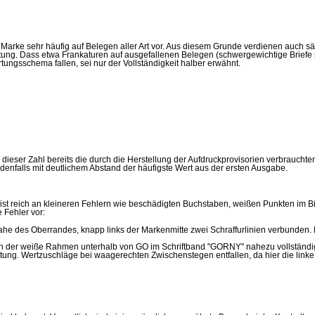
rke sehr häufig auf Belegen aller Art vor. Aus diesem Grunde verdienen auch sä
ung. Dass etwa Frankaturen auf ausgefallenen Belegen (schwergewichtige Briefe 
ungsschema fallen, sei nur der Vollständigkeit halber erwähnt.
dieser Zahl bereits die durch die Herstellung der Aufdruckprovisorien verbrauchte
 jedenfalls mit deutlichem Abstand der häufigste Wert aus der ersten Ausgabe.
st reich an kleineren Fehlern wie beschädigten Buchstaben, weißen Punkten im B
 Fehler vor:
ahe des Oberrandes, knapp links der Markenmitte zwei Schraffurlinien verbunden. 
gen der weiße Rahmen unterhalb von GO im Schriftband "GORNY" nahezu vollständi
ung. Wertzuschläge bei waagerechten Zwischenstegen entfallen, da hier die link