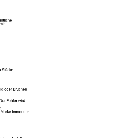
mtliche
mit
n Stücke
ild oder Brüchen
Der Fehler wird
g.
e Marke immer der