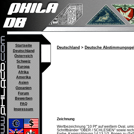
Startseite
Deutschland
>
Deutsche Abstimmungsgeb
Deutschland
Österreich
Schweiz
Europa
Afrika
Amerika
Asien
Ozeanien
Forum
Bewerben
FAQ
Impressum
Zeichnung
Wertbezeichnung "10 Pf" auf weißem Oval, u
Schriftbänder "OBER / SCHLESIEN" sowie rechts
Farbe. Kammzähnung 14:13 1/2. Bogen zu (5x5