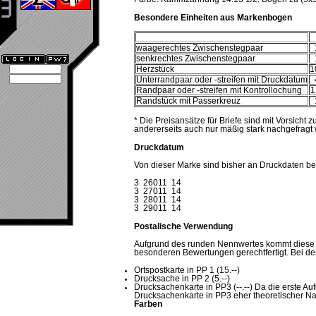
Besondere Einheiten aus Markenbogen
waagerechtes Zwischenstegpaar
senkrechtes Zwischenstegpaar
Herzstück
1
Unterrandpaar oder -streifen mit Druckdatum
Randpaar oder -streifen mit Kontrollochung
1
Randstück mit Passerkreuz
* Die Preisansätze für Briefe sind mit Vorsicht
andererseits auch nur mäßig stark nachgefragt 
Druckdatum
Von dieser Marke sind bisher an Druckdaten be
3 26011 14
3 27011 14
3 28011 14
3 29011 14
Postalische Verwendung
Aufgrund des runden Nennwertes kommt diese Ma
besonderen Bewertungen gerechtfertigt. Bei den
Ortspostkarte in PP 1 (15.--)
Drucksache in PP 2 (5.--)
Drucksachenkarte in PP3 (--.--) Da die erste 
Drucksachenkarte in PP3 eher theoretischer Na
Farben