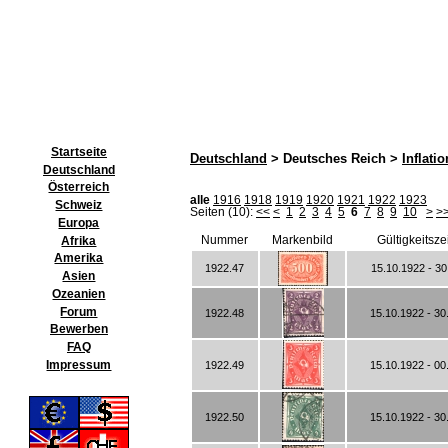
Startseite
Deutschland
> Deutsches Reich >
Inflatio
Deutschland
Österreich
alle
1916
1918
1919
1920
1921
1922
1923
Schweiz
Seiten (10):
<<
<
1
2
3
4
5
6
7
8
9
10
>
>
Europa
Nummer
Markenbild
Gültigkeitsz
Afrika
Amerika
1922.47
15.10.1922 - 30
Asien
Ozeanien
Forum
1922.48
15.10.1922 - 30
Bewerben
FAQ
Impressum
1922.49
15.10.1922 - 00
1922.50
15.10.1922 - 30