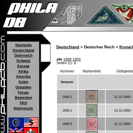
Startseite
Deutschland
> Deutsches Reich >
Krone/
Deutschland
Österreich
alle
1889
1900
Schweiz
Seiten (1):
1
Europa
Nummer
Markenbild
Gültigkeit
Afrika
Amerika
Asien
Vorwort:
Ozeanien
Forum
1889.1
01.10.1889 -
Bewerben
FAQ
Impressum
1889.2
01.10.1889 -
1889.3
01.10.1889 -