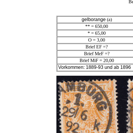
Be
gelborange
(a)
** = 650,00
* = 65,00
O = 3,00
Brief EF =?
Brief MeF =?
Brief MiF = 20,00
Vorkommen: 1889-93 und ab 1896