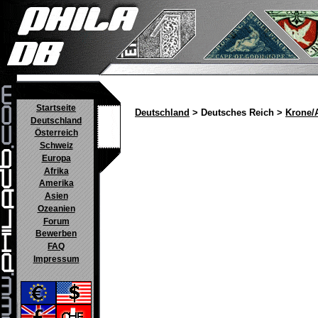
Startseite
Deutschland
> Deutsches Reich >
Krone/
Deutschland
Österreich
Schweiz
Europa
Afrika
Amerika
Asien
Ozeanien
Forum
Bewerben
FAQ
Impressum