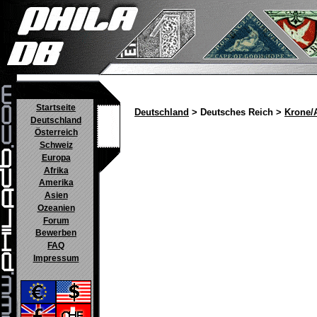
Startseite
Deutschland
> Deutsches Reich >
Krone/
Deutschland
Österreich
Schweiz
Europa
Afrika
Amerika
Asien
Ozeanien
Forum
Bewerben
FAQ
Impressum