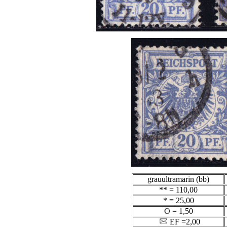
grauultramarin (bb)
** = 110,00
* = 25,00
O = 1,50
EF =
2,00