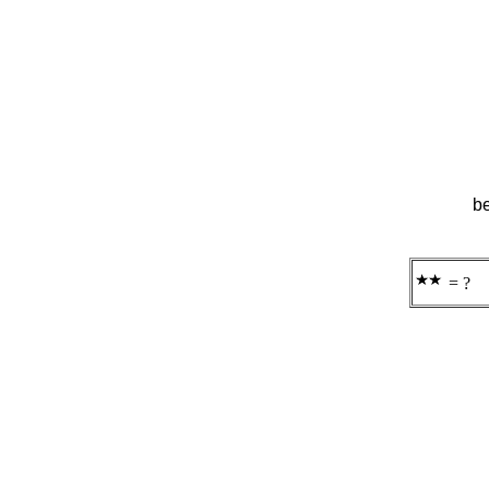
be
= ?