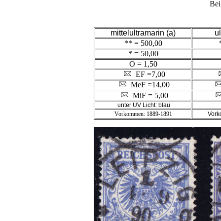
Bei
mittelultramarin (a)
u
** = 500,00
* = 50,00
O = 1,50
EF =7,00
MeF =14,00
MiF = 5,00
unter UV Licht: blau
Vorkommen: 1889-1891
Vor