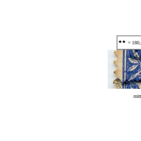
= 180,
mit