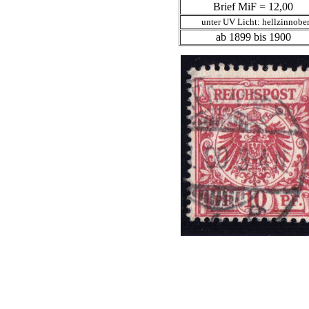
Brief MiF = 12,00
unter UV Licht: hellzinnobe
ab 1899 bis 1900