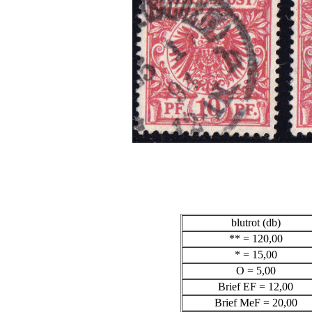
blutrot (db)
** = 120,00
* = 15,00
O = 5,00
Brief EF = 12,00
Brief MeF = 20,00