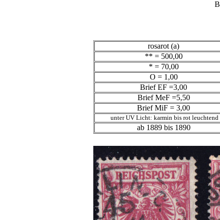
B
rosarot (a)
** = 500,00
* = 70,00
O = 1,00
Brief EF =3,00
Brief MeF =5,50
Brief MiF = 3,00
unter UV Licht: karmin bis rot leuchtend
ab 1889 bis 1890