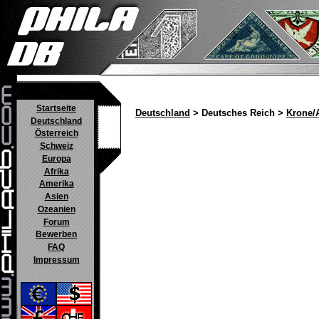
Startseite
Deutschland
> Deutsches Reich >
Krone/
Deutschland
Österreich
Schweiz
Europa
Afrika
Amerika
Asien
Ozeanien
Forum
Bewerben
FAQ
Impressum