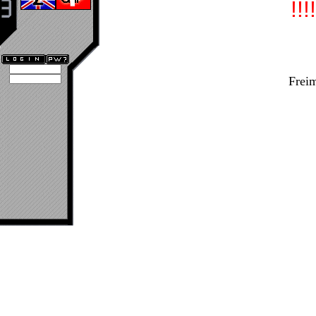
!!!
Freim