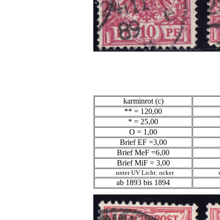
karminrot (c)
** = 120,00
* = 25,00
O = 1,00
Brief EF =3,00
Brief MeF =6,00
Brief MiF = 3,00
unter UV Licht: ocker
u
ab 1893 bis 1894