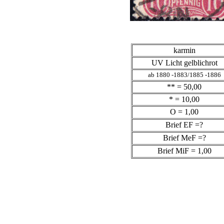
karmin
UV Licht gelblichrot
ab 1880 -1883/1885 -1886
** = 50,00
* = 10,00
O = 1,00
Brief EF =?
Brief MeF =?
Brief MiF = 1,00