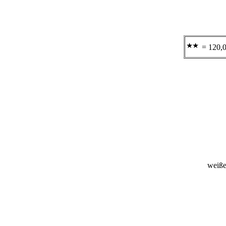
= 120,
weiße