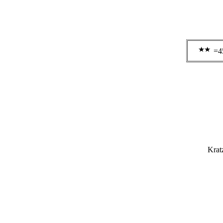
=4
Krat