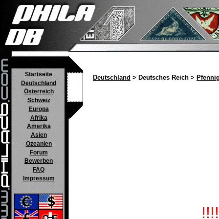
Startseite
Deutschland
> Deutsches Reich >
Pfenni
Deutschland
Österreich
Schweiz
Europa
Afrika
Amerika
Asien
Ozeanien
Forum
Bewerben
FAQ
Impressum
!!!