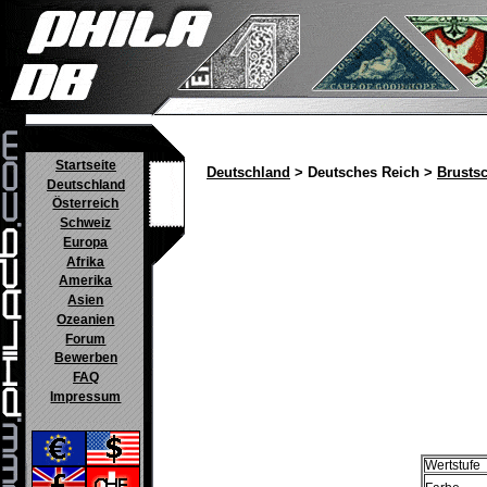
Startseite
Deutschland
> Deutsches Reich >
Brustsc
Deutschland
Österreich
Schweiz
Europa
Afrika
Amerika
Asien
Ozeanien
Forum
Bewerben
FAQ
Impressum
Wertstufe