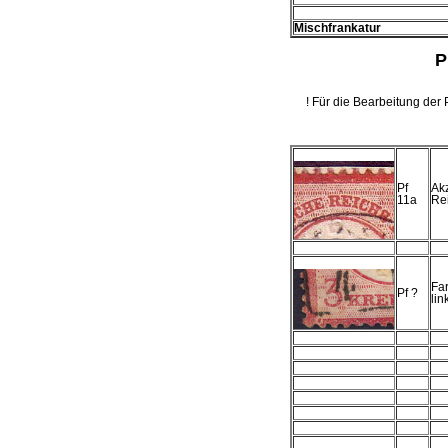
Mischfrankatur
P
! Für die Bearbeitung der 
Pf
Ak
11a
Re
Fa
Pf ?
lin