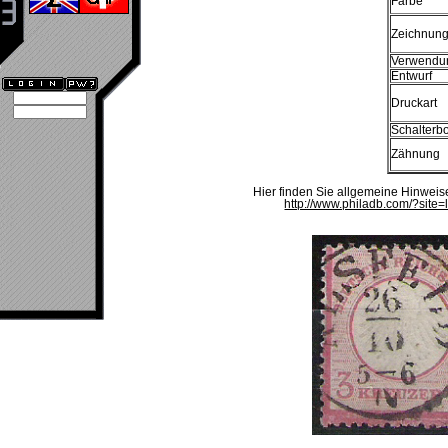
Farbe
Zeichnun
Verwendu
Entwurf
Druckart
Schalterb
Zähnung
Hier finden Sie allgemeine Hinwei
http://www.philadb.com/?sit