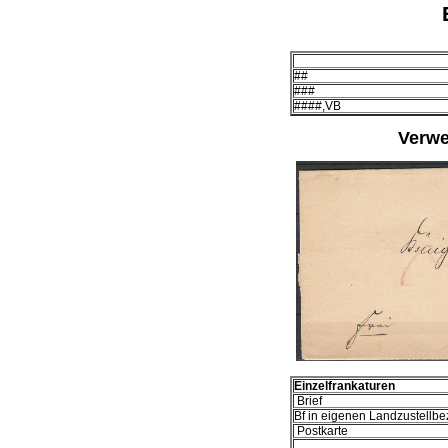
##
###
####,VB
Verw
Einzelfrankaturen
Brief
Bf in eigenen Landzustellbe
Postkarte