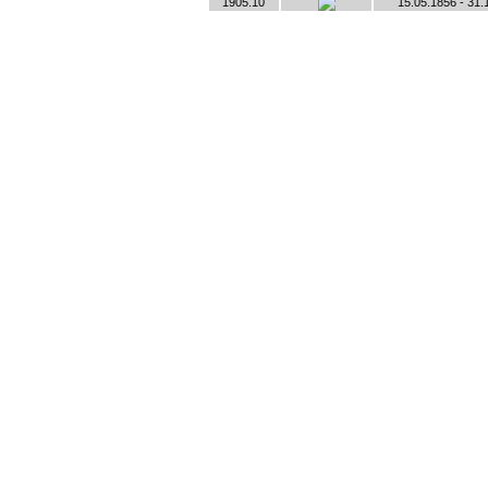
1905.10
15.05.1856 - 31.