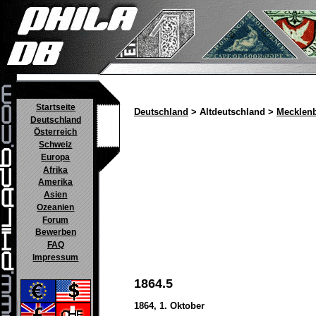
Startseite
Deutschland
> Altdeutschland >
Mecklenb
Deutschland
Österreich
Schweiz
Europa
Afrika
Amerika
Asien
Ozeanien
Forum
Bewerben
FAQ
Impressum
1864.5
1864, 1. Oktober