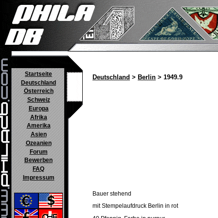
Startseite
Deutschland
>
Berlin
> 1949.9
Deutschland
Österreich
Schweiz
Europa
Afrika
Amerika
Asien
Ozeanien
Forum
Bewerben
FAQ
Impressum
Bauer stehend
mit Stempelaufdruck Berlin in rot