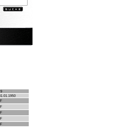
.9
31.01.1950
HF
HF
HF
HF
HF