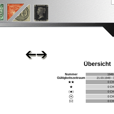
Übersicht
Nummer
1949
Gültigkeitszeitraum
21.03.1949 - 
0 C
0 C
0 C
0 C
0 C