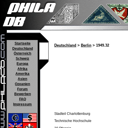
Startseite
Deutschland
>
Berlin
> 1949.32
Deutschland
Österreich
Schweiz
Europa
Afrika
Amerika
Asien
Ozeanien
Forum
Bewerben
FAQ
Impressum
Stadteil Charlottenburg
Technische Hochschule