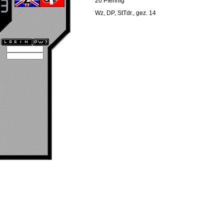
20 Pfennig
Wz, DP, StTdr., gez. 14