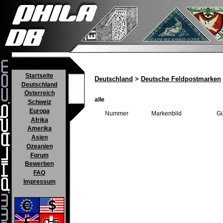
Startseite
Deutschland
>
Deutsche Feldpostmarken
Deutschland
Österreich
alle
Schweiz
Europa
Nummer
Markenbild
Gü
Afrika
Amerika
Asien
Ozeanien
Forum
Bewerben
FAQ
Impressum