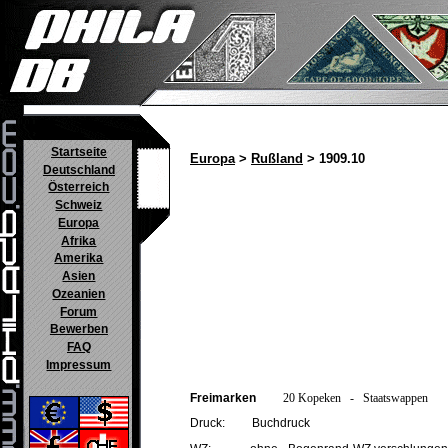
Startseite
Europa
>
Rußland
> 1909.10
Deutschland
Österreich
Schweiz
Europa
Afrika
Amerika
Asien
Ozeanien
Forum
Bewerben
FAQ
Impressum
Freimarken
20 Kopeken - Staatswappen
Druck: Buchdruck