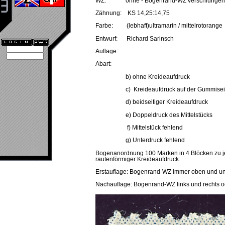
WZ: ohne - Bogenrand-WZ verschlungene
Zähnung: KS 14,25:14,75
Farbe: (lebhaft)ultramarin / mittelrotorange
Entwurf: Richard Sarinsch
Auflage:
Abart:
b) ohne Kreideaufdruck
c) Kreideaufdruck auf der Gummisei
d) beidseitiger Kreideaufdruck
e) Doppeldruck des Mittelstücks
f) Mittelstück fehlend
g) Unterdruck fehlend
Bogenanordnung 100 Marken in 4 Blöcken zu je 
rautenförmiger Kreideaufdruck.
Erstauflage: Bogenrand-WZ immer oben und u
Nachauflage: Bogenrand-WZ links und rechts o