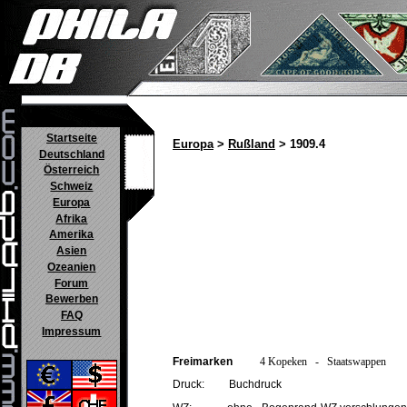
Startseite
Europa
>
Rußland
> 1909.4
Deutschland
Österreich
Schweiz
Europa
Afrika
Amerika
Asien
Ozeanien
Forum
Bewerben
FAQ
Impressum
Freimarken
4 Kopeken - Staatswappen
Druck: Buchdruck