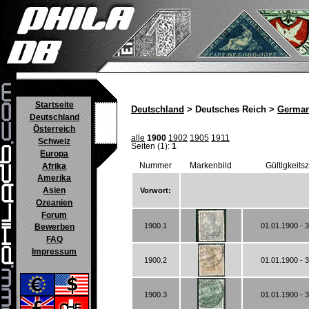
Startseite
Deutschland
> Deutsches Reich >
German
Deutschland
Österreich
alle
1900
1902
1905
1911
Schweiz
Seiten (1):
1
Europa
Nummer
Markenbild
Gültigkeits
Afrika
Amerika
Asien
Vorwort:
Ozeanien
Forum
1900.1
01.01.1900 - 
Bewerben
FAQ
Impressum
1900.2
01.01.1900 - 
1900.3
01.01.1900 - 