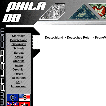
Startseite
Deutschland
> Deutsches Reich >
Krone/
Deutschland
Österreich
Schweiz
Europa
Afrika
Amerika
Asien
Ozeanien
Forum
Bewerben
FAQ
Impressum