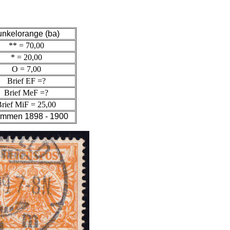
unkelorange (ba)
** = 70,00
* = 20,00
O = 7,00
Brief EF =?
Brief MeF =?
rief MiF = 25,00
ommen 1898 - 1900