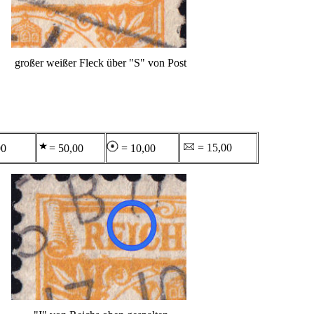
großer weißer Fleck über "S" von Post
= 15,00
00
= 50,00
= 10,00