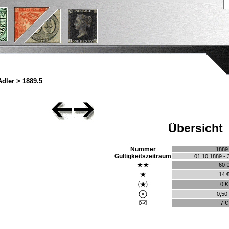
Adler
> 1889.5
Übersicht
Nummer
1889
Gültigkeitszeitraum
01.10.1889 - 
60 
14 
0 €
0,50
7 €