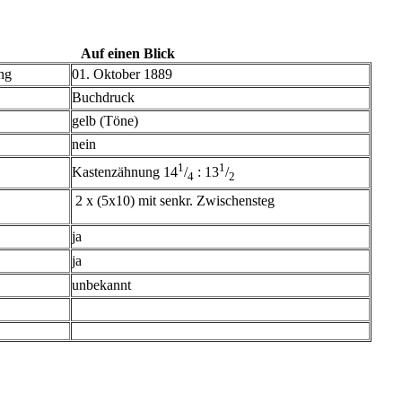
Auf einen Blick
ng
01. Oktober 1889
Buchdruck
gelb (Töne)
nein
1
1
Kastenzähnung 14
/
: 13
/
4
2
2 x (5x10) mit senkr. Zwischensteg
ja
ja
unbekannt