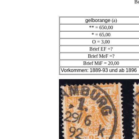
Be
gelborange
(a)
** = 650,00
* = 65,00
O = 3,00
Brief EF =?
Brief MeF =?
Brief MiF = 20,00
Vorkommen: 1889-93 und ab 1896