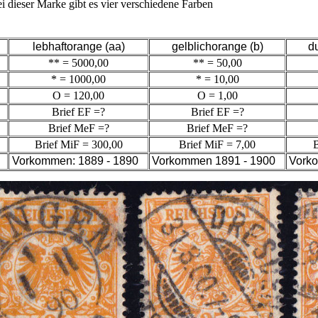
i dieser Marke gibt es vier verschiedene Farben
lebhaftorange (aa)
gelblichorange (b)
d
** = 5000,00
** = 50,00
* = 1000,00
* = 10,00
O = 120,00
O = 1,00
Brief EF =?
Brief EF =?
Brief MeF =?
Brief MeF =?
Brief MiF = 300,00
Brief MiF = 7,00
B
Vorkommen: 1889 - 1890
Vorkommen 1891 - 1900
Vork