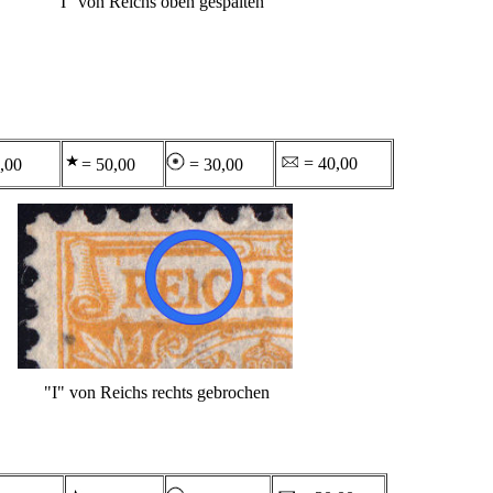
"I" von Reichs oben gespalten
= 40,00
,00
= 50,00
= 30,00
"I" von Reichs rechts gebrochen