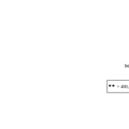
be
= 400,