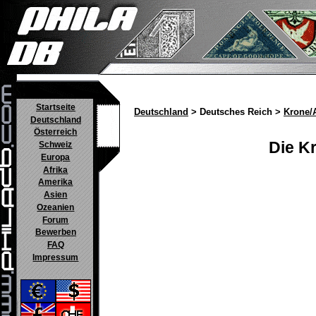
Startseite
Deutschland
> Deutsches Reich >
Krone/
Deutschland
Österreich
Die K
Schweiz
Europa
Afrika
Amerika
Asien
Ozeanien
Forum
Bewerben
FAQ
Impressum