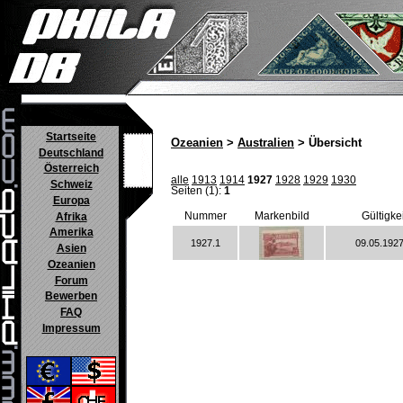
Startseite
Ozeanien
>
Australien
> Übersicht
Deutschland
Österreich
alle
1913
1914
1927
1928
1929
1930
Schweiz
Seiten (1):
1
Europa
Nummer
Markenbild
Gültigke
Afrika
Amerika
1927.1
09.05.1927
Asien
Ozeanien
Forum
Bewerben
FAQ
Impressum