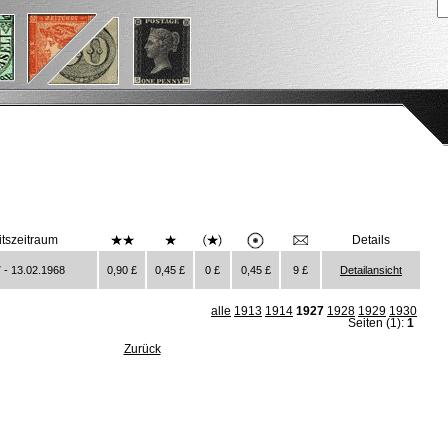
itszeitraum
Details
 - 13.02.1968
0,90 £
0,45 £
0 £
0,45 £
9 £
Detailansicht
alle
1913
1914
1927
1928
1929
1930
Seiten (1):
1
Zurück