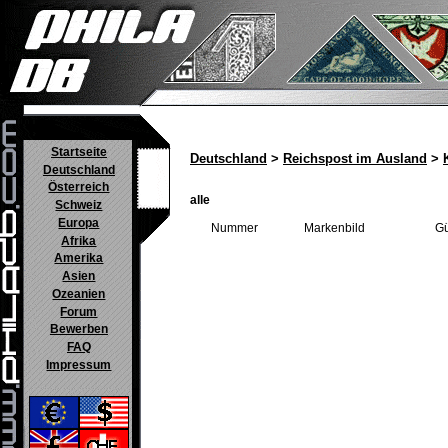
Startseite
Deutschland
>
Reichspost im Ausland
>
Deutschland
Österreich
alle
Schweiz
Europa
Nummer
Markenbild
Gü
Afrika
Amerika
Asien
Ozeanien
Forum
Bewerben
FAQ
Impressum