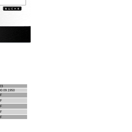
23
30.09.1950
HF
HF
HF
HF
HF