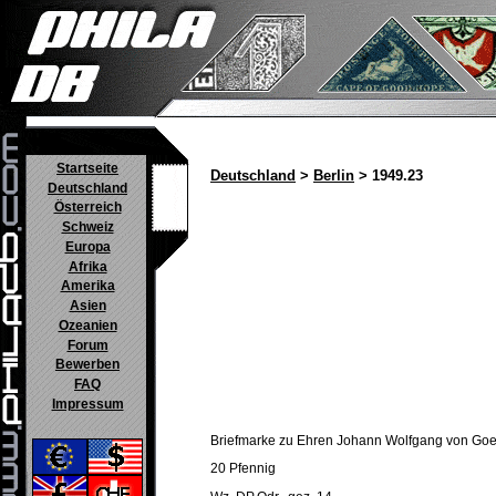
Startseite
Deutschland
>
Berlin
> 1949.23
Deutschland
Österreich
Schweiz
Europa
Afrika
Amerika
Asien
Ozeanien
Forum
Bewerben
FAQ
Impressum
Briefmarke zu Ehren Johann Wolfgang von Goe
20 Pfennig