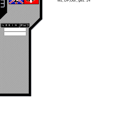
Wz, DP,Odr., gez. 14