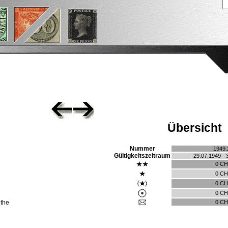
Übersicht
Nummer
1949.
Gültigkeitszeitraum
29.07.1949 - 
0 C
0 C
0 C
0 C
0 C
the