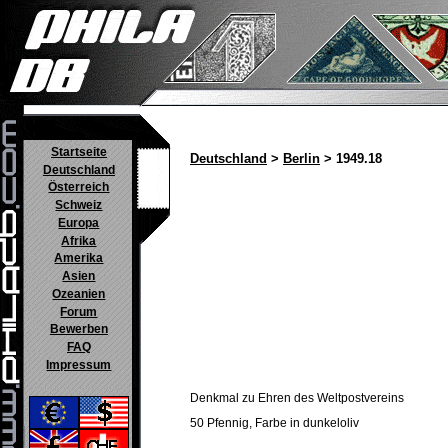
Startseite
Deutschland
>
Berlin
> 1949.18
Deutschland
Österreich
Schweiz
Europa
Afrika
Amerika
Asien
Ozeanien
Forum
Bewerben
FAQ
Impressum
Denkmal zu Ehren des Weltpostvereins
50 Pfennig, Farbe in dunkeloliv